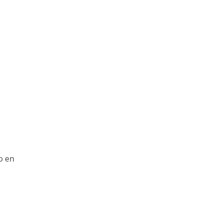
e
o en