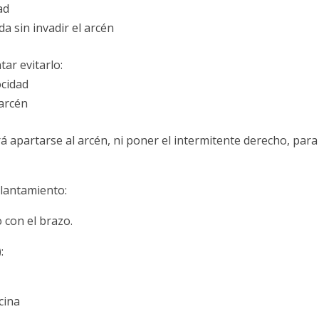
ad
a sin invadir el arcén
ar evitarlo:
cidad
arcén
 apartarse al arcén, ni poner el intermitente derecho, para
elantamiento:
 con el brazo.
:
cina