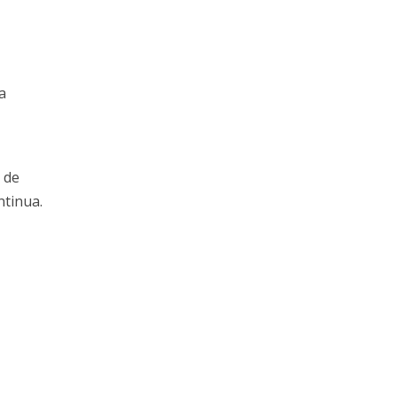
a
 de
ntinua.