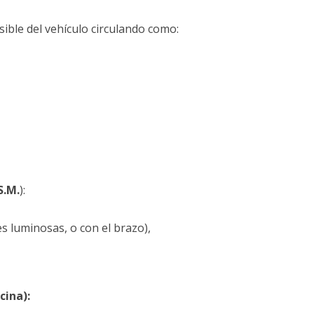
ible del vehículo circulando como:
S.M.
):
es luminosas, o con el brazo),
cina):