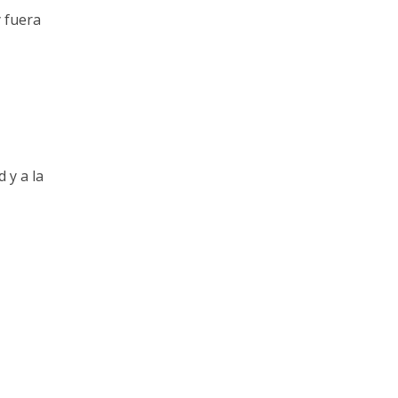
y fuera
 y a la